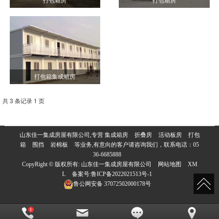
打包箱房
打包箱房
打包箱集成箱房
共 3 条记录 1 页
山东佳一集成房屋有限公司,专营
集成箱房
折叠房
活动板房
打包
箱
围挡
岩棉板
等业务,有意向的客户请咨询我们，联系电话：
05
36-6685888
CopyRight © 版权所有:
山东佳一集成房屋有限公司
网站地图
XM
L
备案号:
鲁ICP备2022021513号-1
鲁公网安备
37072502000178号