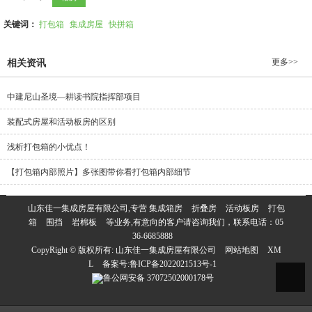
关键词：
打包箱
集成房屋
快拼箱
更多>>
相关资讯
中建尼山圣境—耕读书院指挥部项目
装配式房屋和活动板房的区别
浅析打包箱的小优点！
【打包箱内部照片】多张图带你看打包箱内部细节
山东佳一集成房屋有限公司,专营
集成箱房
折叠房
活动板房
打包
箱
围挡
岩棉板
等业务,有意向的客户请咨询我们，联系电话：
05
36-6685888
CopyRight © 版权所有:
山东佳一集成房屋有限公司
网站地图
XM
L
备案号:
鲁ICP备2022021513号-1
鲁公网安备
37072502000178号